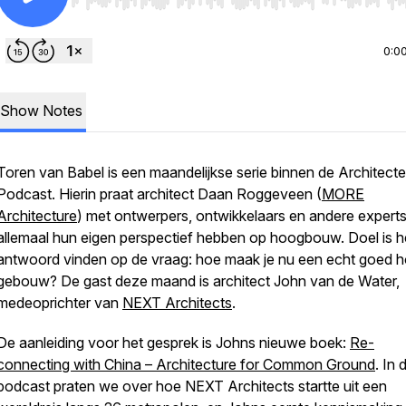
Use Left/Right to seek, Home/End to jump to start o
0:0
Show Notes
Toren van Babel is een maandelijkse serie binnen de Architec
Podcast. Hierin praat architect Daan Roggeveen (
MORE
Architecture
) met ontwerpers, ontwikkelaars en andere experts
allemaal hun eigen perspectief hebben op hoogbouw. Doel is h
antwoord vinden op de vraag: hoe maak je nu een echt goed 
gebouw? De gast deze maand is architect John van de Water,
medeoprichter van
NEXT Architects
.
De aanleiding voor het gesprek is Johns nieuwe boek:
Re-
connecting with China – Architecture for Common Ground
. In
podcast praten we over hoe NEXT Architects startte uit een