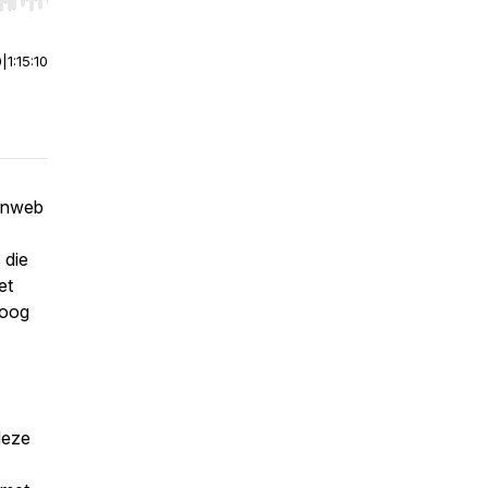
r end. Hold shift to jump forward or backward.
0
|
1:15:10
tenweb
 die
et
hoog
 deze