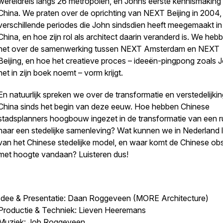
wereldreis langs 26 metropolen, en Johns eerste kennismaking
China. We praten over de oprichting van NEXT Beijing in 2004,
verschillende periodes die John sindsdien heeft meegemaakt in
China, en hoe zijn rol als architect daarin veranderd is. We heb
het over de samenwerking tussen NEXT Amsterdam en NEXT
Beijing, en hoe het creatieve proces – ideeën-pingpong zoals 
het in zijn boek noemt – vorm krijgt.
En natuurlijk spreken we over de transformatie en verstedelijki
China sinds het begin van deze eeuw. Hoe hebben Chinese
stadsplanners hoogbouw ingezet in de transformatie van een r
naar een stedelijke samenleving? Wat kunnen we in Nederland 
van het Chinese stedelijke model, en waar komt de Chinese ob
met hoogte vandaan? Luisteren dus!
Idee & Presentatie: Daan Roggeveen (MORE Architecture)
Productie & Techniek: Lieven Heeremans
Muziek: Job Roggeveen