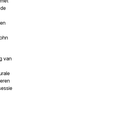
 met
 de
ben
John
ng van
urale
leren
sessie