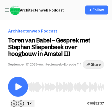
+ Follow
Architectenweb Podcast
Architectenweb Podcast
Toren van Babel – Gesprek met
Stephan Sliepenbeek over
hoogbouw in Amstel III
Share
September 17, 2025
•
Architectenweb
•
Episode 114
Use Left/Right to seek, Home/End to jump to st
0:00
|
52:37